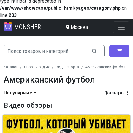
type int|float is deprecated in
/var/www/showcase/public_html/pages/category.php
on
line
283
MONSHER
Москва
Каталог
Спорт и отдых
Виды спорта
Американский футбол
Американский футбол
Популярные
Фильтры
Видео обзоры