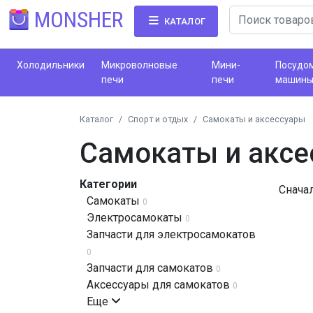
MONSHER
КАТАЛОГ
Холодильники
Микроволновые
Мини-
Посудо
печи
печи
машин
Каталог
Спорт и отдых
Самокаты и аксессуары
Самокаты и аксе
Категории
Снача
Самокаты
0
Электросамокаты
0
Запчасти для электросамокатов
0
Запчасти для самокатов
0
Аксессуары для самокатов
0
Еще