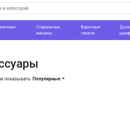
моечные
Стиральные
Варочные
Духо
ы
машины
панели
шка
ссуары
ла показывать:
Популярные