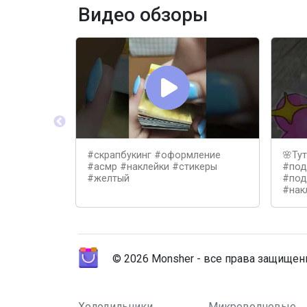
Видео обзоры
#скрапбукинг #оформление
🌸Ту
#асмр #наклейки #стикеры
#под
#желтый
#под
#накл
© 2026 Monsher - все права защище
Холодильники
Микроволновые