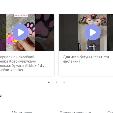
ториал на наклейки🌸
Для чего бегуны клеят эти
елки #своимируками
наклейки?
елкиизбумаги #tiktok #diy
ейки #sticker
ны
Мини-печи
Посудомоечные
Ст