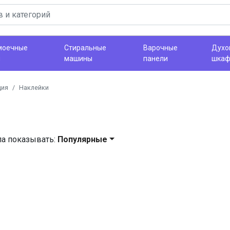
моечные
Стиральные
Варочные
Духо
ы
машины
панели
шка
ция
Наклейки
ла показывать:
Популярные