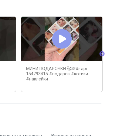
МИНИ ПОДАРОЧКИ 🥰🫶💫 арт.
3D наклейк
154793415 #подарок #котики
комментар
#наклейки
#рекоменд
#наклейки
иральные машины
Варочные панели