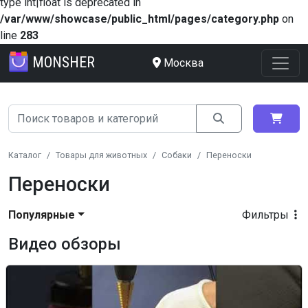
type int|float is deprecated in
/var/www/showcase/public_html/pages/category.php
on
line
283
MONSHER
Москва
Каталог
Товары для животных
Собаки
Переноски
Переноски
Популярные
Фильтры
Видео обзоры