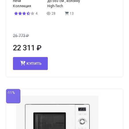
печи
до 560 см , колонну
Коллекция
High-Tech
4
28
13
26 773
₽
22 311
₽
КУПИТЬ
-11%