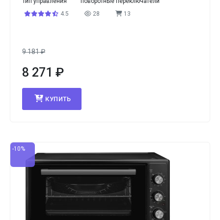
Тип управления
поворотные переключатели
4.5
28
13
9 181
₽
8 271
₽
КУПИТЬ
-10%