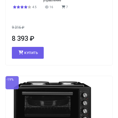
управление
4.5
16
7
9 316
₽
8 393
₽
КУПИТЬ
-19%