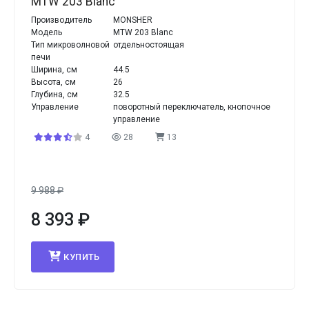
MTW 203 Blanc
Производитель
MONSHER
Модель
MTW 203 Blanc
Тип микроволновой
отдельностоящая
печи
Ширина, см
44.5
Высота, см
26
Глубина, см
32.5
Управление
поворотный переключатель, кнопочное
управление
4
28
13
9 988
₽
8 393
₽
КУПИТЬ