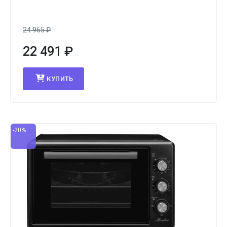
24 965
₽
22 491
₽
КУПИТЬ
-20%