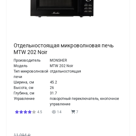
Отдельностоящая микроволновая печь
MTW 202 Noir
Производитель
MONSHER
Модель
MTW 202 Noir
Тип микроволновой
отдельностоящая
печи
Ширина, см
45.2
Высота, см
26
Глубина, см
31.7
Управление
поворотный переключатель, кнопочное
управление
4.5
14
7
11 094
₽