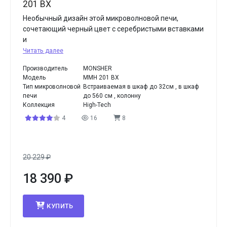
201 BX
Необычный дизайн этой микроволновой печи,
сочетающий черный цвет с серебристыми вставками
и
Читать далее
Производитель
MONSHER
Модель
MMH 201 BX
Тип микроволновой
Встраиваемая в шкаф до 32см , в шкаф
печи
до 560 см , колонну
Коллекция
High-Tech
4
16
8
20 229
₽
18 390
₽
КУПИТЬ