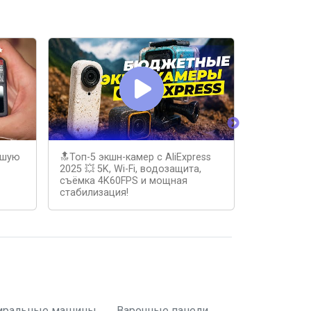
чшую
🔝Топ-5 экшн-камер с AliExpress
Какую экш
2025 💥 5K, Wi-Fi, водозащита,
2025 года.
съёмка 4K60FPS и мощная
стабилизация!
иральные машины
Варочные панели