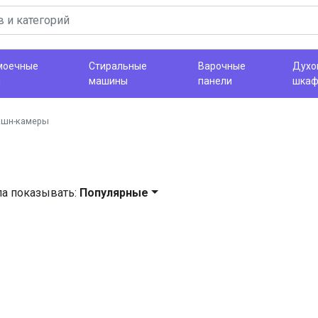
моечные
Стиральные
Варочные
Духо
ы
машины
панели
шка
кшн-камеры
ла показывать:
Популярные