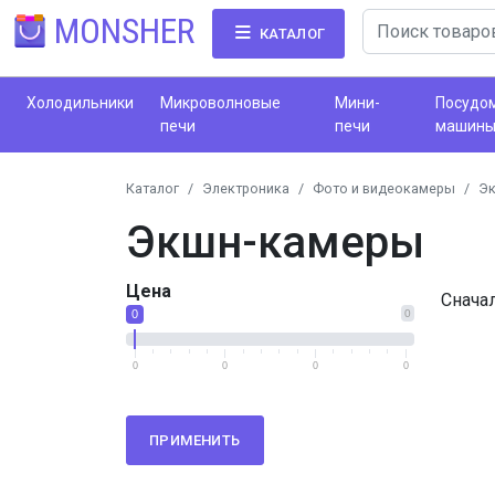
MONSHER
КАТАЛОГ
Холодильники
Микроволновые
Мини-
Посудо
печи
печи
машин
Каталог
Электроника
Фото и видеокамеры
Э
Экшн-камеры
Цена
Снача
0
0
0
0
0
0
ПРИМЕНИТЬ