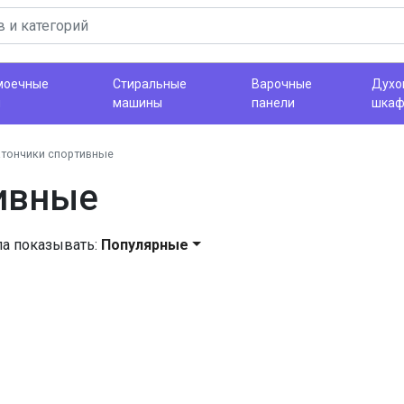
моечные
Стиральные
Варочные
Духо
ы
машины
панели
шка
тончики спортивные
ивные
ла показывать:
Популярные