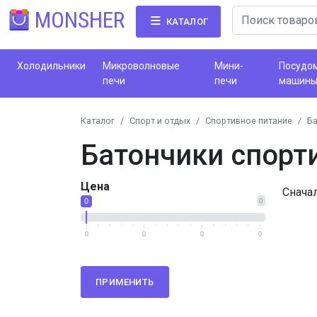
MONSHER
КАТАЛОГ
Холодильники
Микроволновые
Мини-
Посудо
печи
печи
машин
Каталог
Спорт и отдых
Спортивное питание
Ба
Батончики спорт
Цена
Снача
0
0
0
0
0
0
ПРИМЕНИТЬ