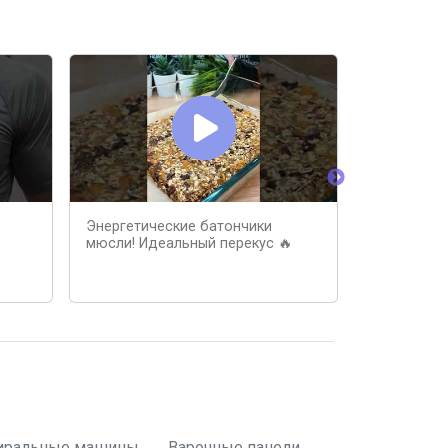
Энергетические батончики
🔥 ПОЛЕЗН
мюсли! Идеальный перекус 🔥
иральные машины
Варочные панели