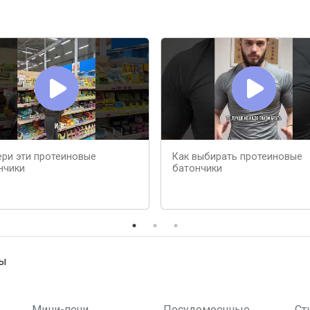
ери эти протеиновые
Как выбирать протеиновые
нчики
батончики
ны
Мини-печи
Посудомоечные
Ст