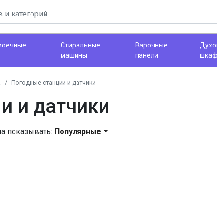
моечные
Стиральные
Варочные
Духо
ы
машины
панели
шка
а
Погодные станции и датчики
и и датчики
ла показывать:
Популярные