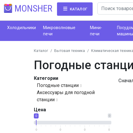
MONSHER
КАТАЛОГ
Холодильники
Микроволновые
Мини-
Посудо
печи
печи
машин
Каталог
Бытовая техника
Климатическая техник
Погодные станци
Категории
Снача
Погодные станции
0
Аксессуары для погодной
станции
0
Цена
0
0
0
0
0
0