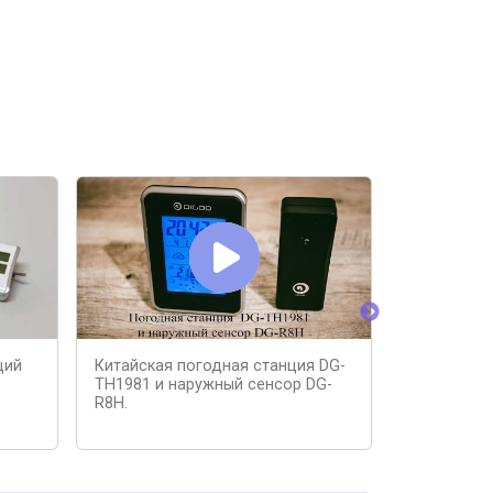
ций
Китайская погодная станция DG-
Беспровод
TH1981 и наружный сенсор DG-
датчик те
R8H.