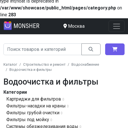
type int|float is deprecated in
/var/www/showcase/public_html/pages/category.php
on
line
283
MONSHER
Москва
Каталог
Строительство и ремонт
Водоснабжение
Водоочистка и фильтры
Водоочистка и фильтры
Категории
Картриджи для фильтров
0
Фильтры-насадки на краны
0
Фильтры грубой очистки
0
Фильтры под мойку
0
Системы обезжелезивания воды
0