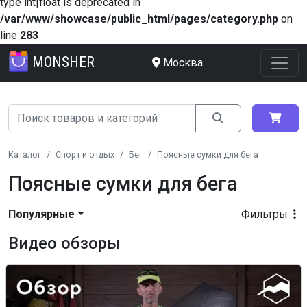
type int|float is deprecated in
/var/www/showcase/public_html/pages/category.php
on
line
283
MONSHER
Москва
Каталог
Спорт и отдых
Бег
Поясные сумки для бега
Поясные сумки для бега
Популярные
Фильтры
Видео обзоры