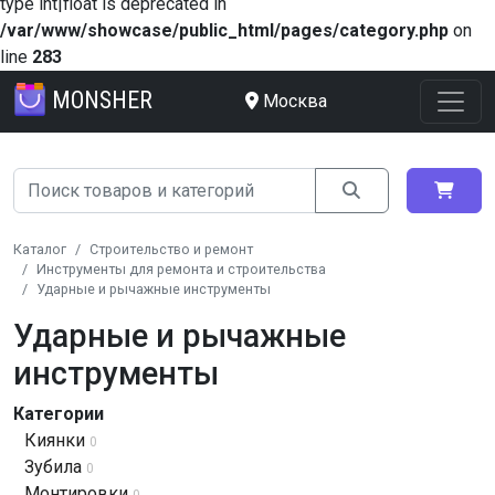
type int|float is deprecated in
/var/www/showcase/public_html/pages/category.php
on
line
283
MONSHER
Москва
Каталог
Строительство и ремонт
Инструменты для ремонта и строительства
Ударные и рычажные инструменты
Ударные и рычажные
инструменты
Категории
Киянки
0
Зубила
0
Монтировки