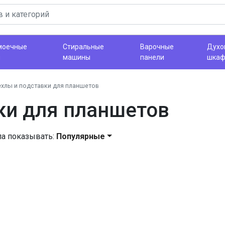
моечные
Стиральные
Варочные
Духо
ы
машины
панели
шка
ехлы и подставки для планшетов
ки для планшетов
ла показывать:
Популярные