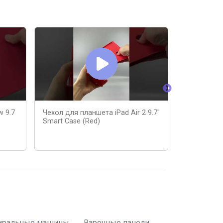
w 9.7
Чехол для планшета iPad Air 2 9.7"
Лучшие Ак
Smart Case (Red)
Приложени
iPad!
иральные машины
Варочные панели