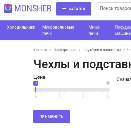
MONSHER
КАТАЛОГ
Холодильники
Микроволновые
Мини-
Посудо
печи
печи
машин
Каталог
Электроника
Ноутбуки и планшеты
Ч
Чехлы и подстав
Цена
Снача
0
0
0
0
0
0
ПРИМЕНИТЬ