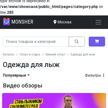
type int|float is deprecated in
/var/www/showcase/public_html/pages/category.php
on
line
283
MONSHER
Москва
Каталог
Спорт и отдых
Зимний спорт
Одежда для лыж
Одежда для лыж
Популярные
Фильтры
Видео обзоры