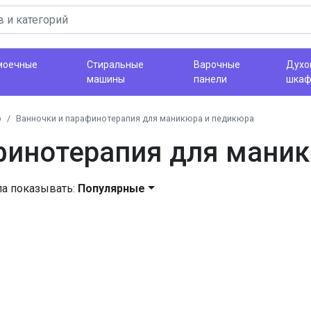
моечные
Стиральные
Варочные
Духо
ы
машины
панели
шка
р
Ванночки и парафинотерапия для маникюра и педикюра
финотерапия для мани
ла показывать:
Популярные