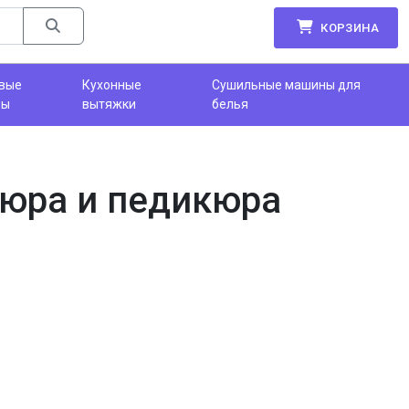
КОРЗИНА
вые
Кухонные
Сушильные машины для
фы
вытяжки
белья
кюра и педикюра