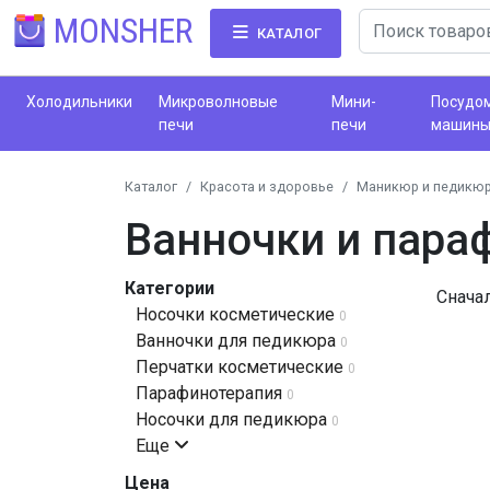
MONSHER
КАТАЛОГ
Холодильники
Микроволновые
Мини-
Посудо
печи
печи
машин
Каталог
Красота и здоровье
Маникюр и педикю
Ванночки и пара
Категории
Снача
Носочки косметические
0
Ванночки для педикюра
0
Перчатки косметические
0
Парафинотерапия
0
Носочки для педикюра
0
Еще
Цена