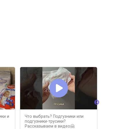
ики и
Что выбрать? Подгузники или
Подгузники
подгузники-трусики?
Рассказываем в видео🤗