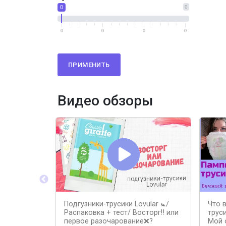
0
0
0
0
0
0
ПРИМЕНИТЬ
Видео обзоры
Подгузники-трусики Lovular 🚼/
Что 
Распаковка + тест/ Восторг‼️ или
трус
первое разочарование❌?
Мой 