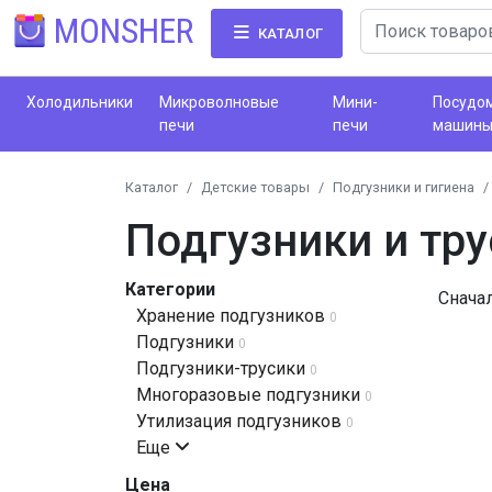
MONSHER
КАТАЛОГ
Холодильники
Микроволновые
Мини-
Посудо
печи
печи
машин
Каталог
Детские товары
Подгузники и гигиена
Подгузники и тр
Категории
Снача
Хранение подгузников
0
Подгузники
0
Подгузники-трусики
0
Многоразовые подгузники
0
Утилизация подгузников
0
Еще
Цена