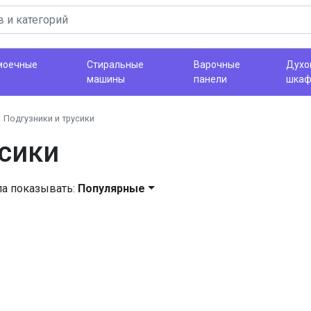
моечные
Стиральные
Варочные
Духо
ы
машины
панели
шка
Подгузники и трусики
усики
ла показывать:
Популярные