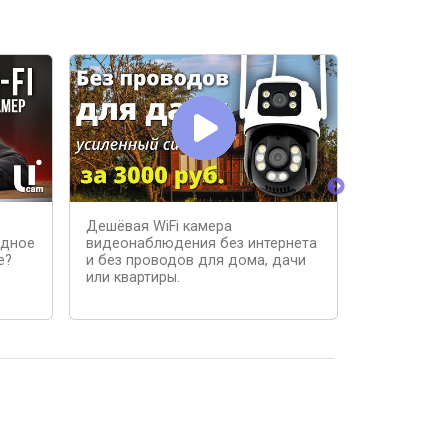
Дешёвая WiFi камера
ТОП 3 СИ
одное
видеонаблюдения без интернета
ВИДЕОНА
е?
и без проводов для дома, дачи
И ДАЧИ
или квартиры.