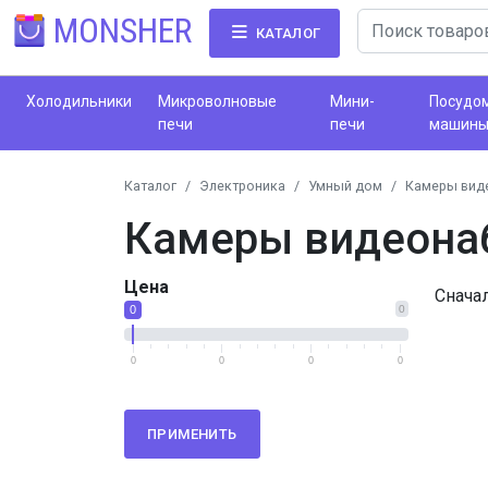
MONSHER
КАТАЛОГ
Холодильники
Микроволновые
Мини-
Посудо
печи
печи
машин
Каталог
Электроника
Умный дом
Камеры вид
Камеры видеона
Цена
Снача
0
0
0
0
0
0
ПРИМЕНИТЬ