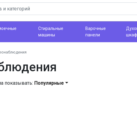
моечные
Стиральные
Варочные
Духо
ы
машины
панели
шка
еонаблюдения
блюдения
ла показывать:
Популярные