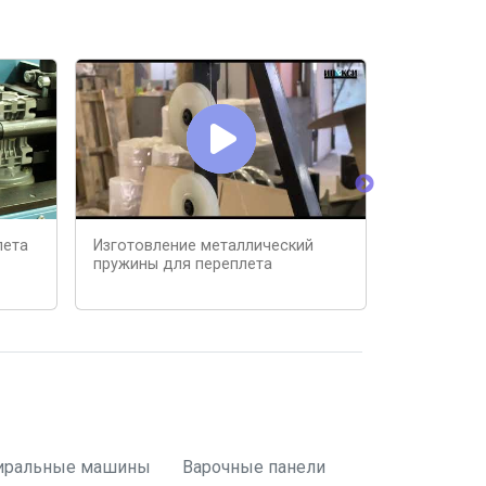
лета
Изготовление металлический
Брошюровк
пружины для переплета
- Типографи
иральные машины
Варочные панели