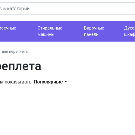
моечные
Стиральные
Варочные
Духо
ы
машины
панели
шка
 для переплета
реплета
ла показывать:
Популярные