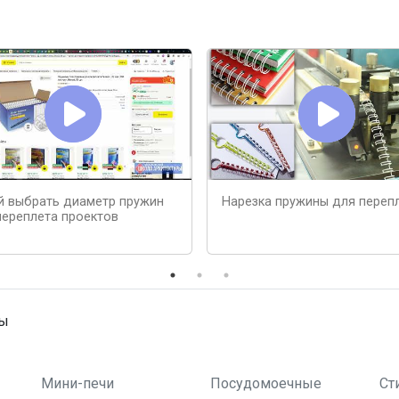
й выбрать диаметр пружин
Нарезка пружины для переп
переплета проектов
ны
Мини-печи
Посудомоечные
Ст