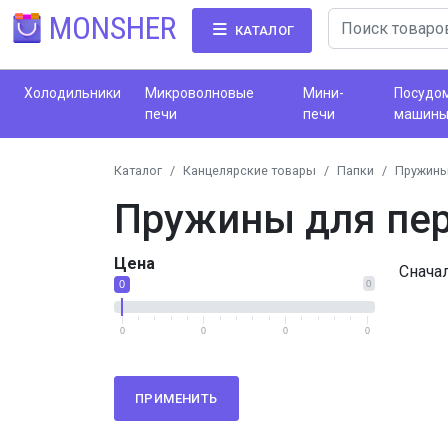
MONSHER
КАТАЛОГ
Холодильники
Микроволновые
Мини-
Посудо
печи
печи
машин
Каталог
Канцелярские товары
Папки
Пружины
Пружины для пе
Цена
Снача
0
0
0
0
0
0
ПРИМЕНИТЬ