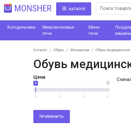
MONSHER
КАТАЛОГ
Холодильники
Микроволновые
Мини-
Посудо
печи
печи
машин
Каталог
Обувь
Женщинам
Обувь медицинская
Обувь медицинс
Цена
Снача
0
0
0
0
0
0
ПРИМЕНИТЬ