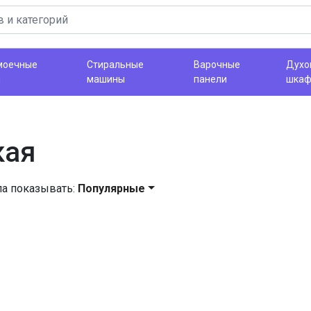
моечные
Стиральные
Варочные
Духо
ы
машины
панели
шка
кая
ла показывать:
Популярные