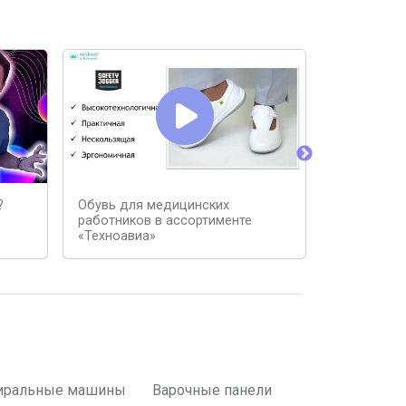
?
Обувь для медицинских
Обувь Бару
работников в ассортименте
подобрать
«Техноавиа»
иральные машины
Варочные панели