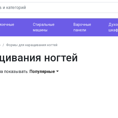
моечные
Стиральные
Варочные
Духо
ы
машины
панели
шка
р
Формы для наращивания ногтей
щивания ногтей
ла показывать:
Популярные