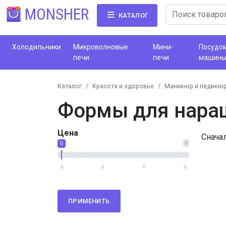
MONSHER
КАТАЛОГ
Холодильники
Микроволновые
Мини-
Посудо
печи
печи
машин
Каталог
Красота и здоровье
Маникюр и педикю
Формы для нара
Цена
Снача
0
0
0
0
0
0
ПРИМЕНИТЬ