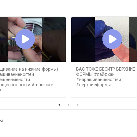
щивание на нижние формы)
ВАС ТОЖЕ БЕСИТ? ВЕРХНИЕ
ащиваниеногтей
ФОРМЫ #лайфхак
ещённыеногти
#наращиваниеногтей
ощенныеногти #manicure
#верхниеформы
s
ны