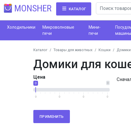
MONSHER
КАТАЛОГ
Холодильники
Микроволновые
Мини-
Посудо
печи
печи
машин
Каталог
Товары для животных
Кошки
Домики
Домики для кош
Цена
Снача
0
0
0
0
0
0
ПРИМЕНИТЬ