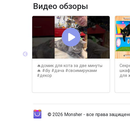
Видео обзоры
🔥домик для кота за две минуты
Секр
🔥 #diy #дача #своимируками
шкаф
#декор
для 
© 2026 Monsher - все права защище