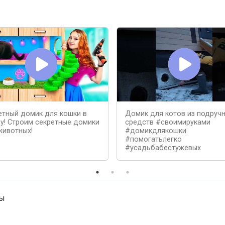
етный домик для кошки в
Домик для котов из подруч
у! Строим секретные домики
средств #своимируками
животных!
#домикдлякошки
#помогатьлегко
#усадьбабестужевых
ны