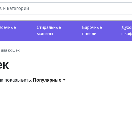
моечные
Стиральные
Варочные
Духо
ы
машины
панели
шка
 для кошек
ек
ла показывать:
Популярные