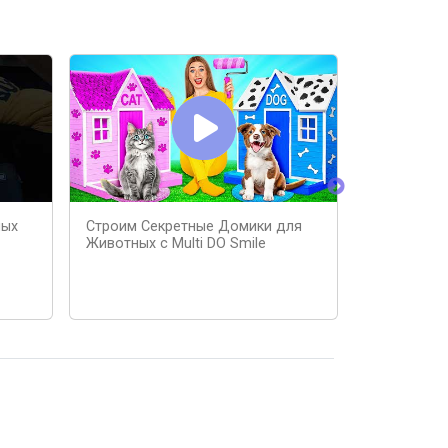
ных
Строим Секретные Домики для
Удивитель
Животных c Multi DO Smile
КОШКИ 🐈 
СЕРИИ)