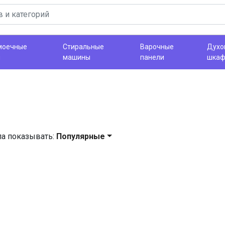
моечные
Стиральные
Варочные
Духо
ы
машины
панели
шка
ла показывать:
Популярные