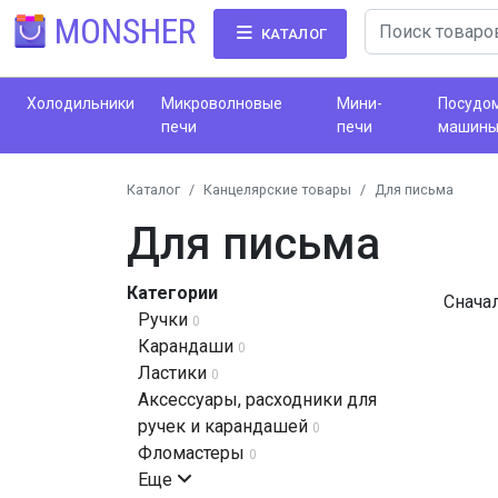
MONSHER
КАТАЛОГ
Холодильники
Микроволновые
Мини-
Посудо
печи
печи
машин
Каталог
Канцелярские товары
Для письма
Для письма
Категории
Снача
Ручки
0
Карандаши
0
Ластики
0
Аксессуары, расходники для
ручек и карандашей
0
Фломастеры
0
Еще