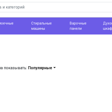
моечные
Стиральные
Варочные
Духо
ы
машины
панели
шка
ла показывать:
Популярные