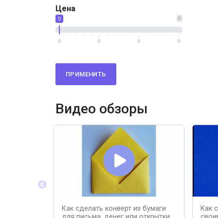
Цена
0
0
0
0
0
0
ПРИМЕНИТЬ
Видео обзоры
Как сделать конверт из бумаги
Как 
для письма, денег или открытки
свои