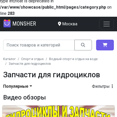
type int|float is deprecated in
/var/www/showcase/public_html/pages/category.php
on
line
283
MONSHER
Москва
Каталог
Спорт и отдых
Водный спорт и отдых на воде
Запчасти для гидроциклов
Запчасти для гидроциклов
Популярные
Фильтры
Видео обзоры