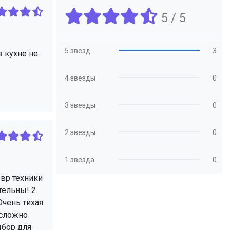
5 / 5
5 звезд
3
в кухне не
4 звезды
0
3 звезды
0
2 звезды
0
1 звезда
0
евр техники
ельны! 2.
Очень тихая
 сложно
ыбор для