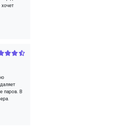
 хочет
но
удаляет
е паров. В
ера.