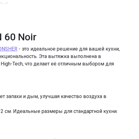
2x5
светодиодное
156 Вт
KF-Y (приобретается отдельно)
60 Noir
металлический жироулавливающий
=11691.00
ONSHER
- это идеальное решение для вашей кухни,
кциональность. Эта вытяжка выполнена в
High-Tech, что делает её отличным выбором для
т запахи и дым, улучшая качество воздуха в
- 32 см. Идеальные размеры для стандартной кухни.