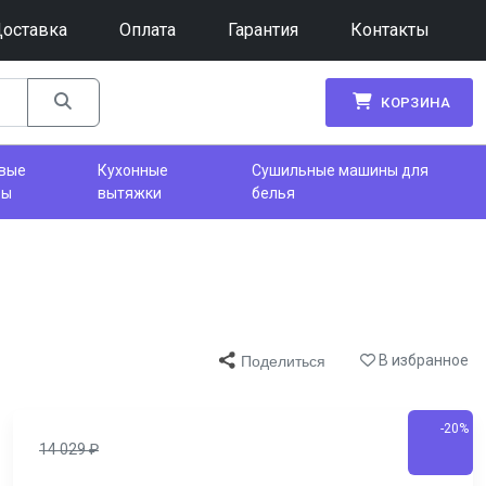
оставка
Оплата
Гарантия
Контакты
КОРЗИНА
вые
Кухонные
Сушильные машины для
фы
вытяжки
белья
В избранное
Поделиться
-20%
14 029
₽