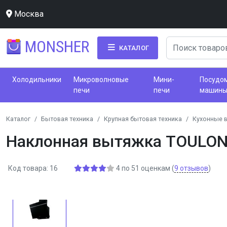
Москва
MONSHER
КАТАЛОГ
Холодильники
Микроволновые
Мини-
Посудо
печи
печи
машин
Каталог
Бытовая техника
Крупная бытовая техника
Кухонные 
Наклонная вытяжка TOULON 
Код товара: 16
4
по
51
оценкам
(
9
отзывов
)