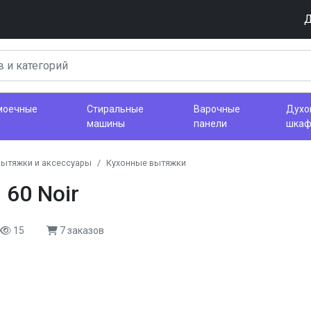
Д
моечные
Стиральные
Варочные
Духо
ы
машины
панели
шка
вытяжки и аксессуары
Кухонные вытяжки
60 Noir
15
7 заказов