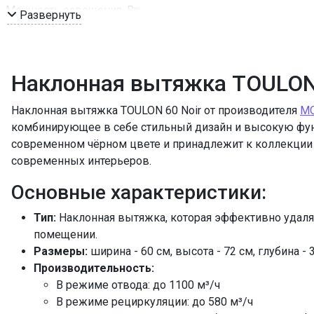
Мощность освещения, Вт
Развернуть
Освещение
Мощность подключения, Вт
Угольный фильтр
Наклонная вытяжка TOULON 
Фильтр
ПРОМО Скидка
Наклонная вытяжка TOULON 60 Noir от производителя
M
комбинирующее в себе стильный дизайн и высокую фун
современном чёрном цвете и принадлежит к коллекции 
современных интерьеров.
Основные характеристики:
Тип:
Наклонная вытяжка, которая эффективно удаляе
помещении.
Размеры:
ширина - 60 см, высота - 72 см, глубина 
Производительность:
В режиме отвода: до 1100 м³/ч
В режиме рециркуляции: до 580 м³/ч