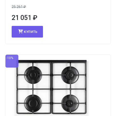
25 261
₽
21 051
₽
КУПИТЬ
-10%