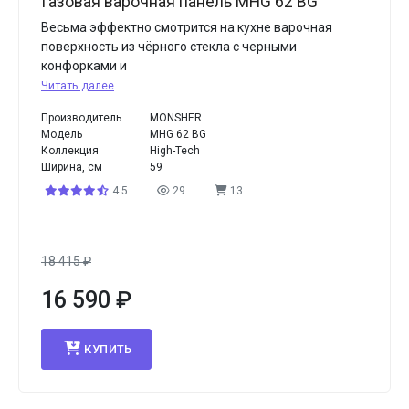
Газовая варочная панель MHG 62 BG
Весьма эффектно смотрится на кухне варочная
поверхность из чёрного стекла с черными
конфорками и
Читать далее
Производитель
MONSHER
Модель
MHG 62 BG
Коллекция
High-Tech
Ширина, см
59
4.5
29
13
18 415
₽
16 590
₽
КУПИТЬ