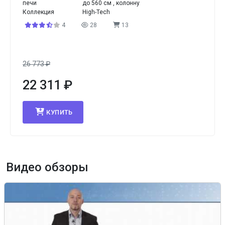
печи
до 560 см , колонну
Коллекция
High-Tech
4
28
13
26 773
₽
22 311
₽
КУПИТЬ
Видео обзоры