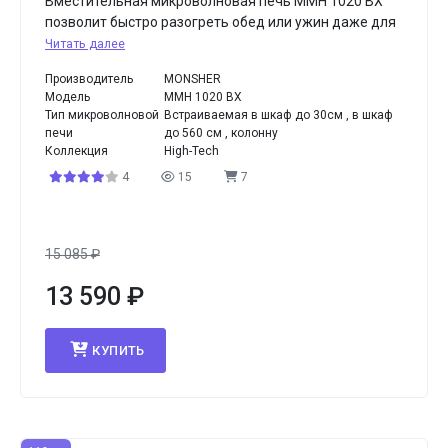
Вместительная микроволновая печь MMH 1020 BX
позволит быстро разогреть обед или ужин даже для
Читать далее
Производитель
MONSHER
Модель
MMH 1020 BX
Тип микроволновой
Встраиваемая в шкаф до 30см , в шкаф
печи
до 560 см , колонну
Коллекция
High-Tech
4
15
7
15 085
₽
13 590
₽
КУПИТЬ