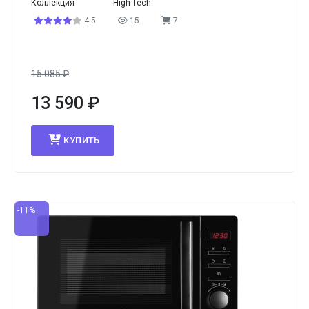
Коллекция
High-Tech
4.5
15
7
15 085
₽
13 590
₽
КУПИТЬ
-11%