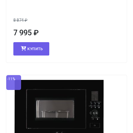
8 874
₽
7 995
₽
КУПИТЬ
-11%