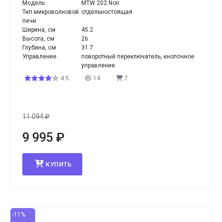
Модель
MTW 202 Noir
Тип микроволновой
отдельностоящая
печи
Ширина, см
45.2
Высота, см
26
Глубина, см
31.7
Управление
поворотный переключатель, кнопочное
управление
4.5
14
7
11 094
₽
9 995
₽
КУПИТЬ
-11%