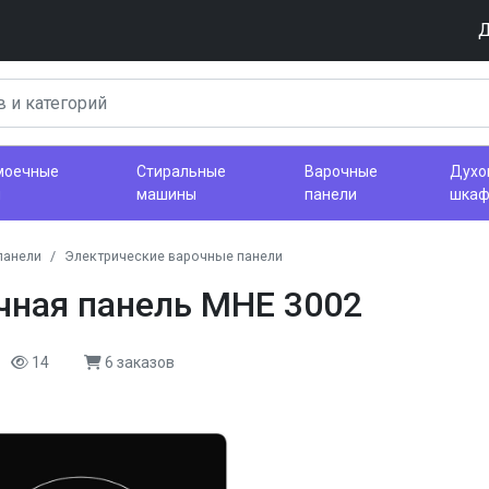
Д
моечные
Стиральные
Варочные
Духо
ы
машины
панели
шка
панели
Электрические варочные панели
чная панель MHE 3002
14
6 заказов