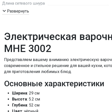
Длина сетевого шнура
Таймер
Развернуть
Мощность подключения, кВт
Мощность конфорок, кВт: передняя
Мощность конфорок, кВт: задняя
Электрическая вароч
Диаметр зон, мм. задняя
MHE 3002
Диаметр зон, мм. передняя
Тип нагрева
ПРОМО Скидка
Представляем вашему вниманию электрическую вароч
современное и стильное решение для вашей кухни, ко
для приготовления любимых блюд.
Основные характеристики
Ширина
: 29 см
Высота
: 5.2 см
Глубина
: 52 см
Цвет
: чёрный