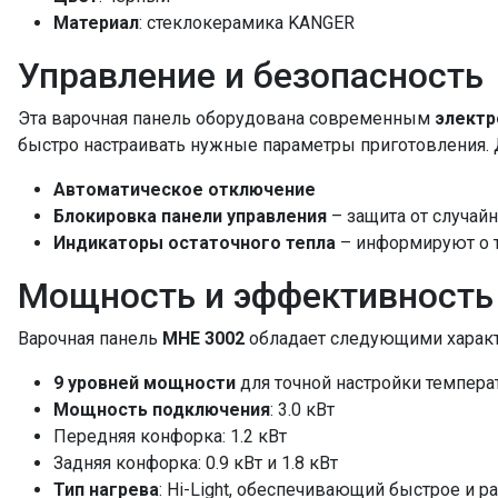
Материал
: стеклокерамика KANGER
Управление и безопасность
Эта варочная панель оборудована современным
электр
быстро настраивать нужные параметры приготовления. 
Автоматическое отключение
Блокировка панели управления
– защита от случай
Индикаторы остаточного тепла
– информируют о т
Мощность и эффективность
Варочная панель
MHE 3002
обладает следующими характ
9 уровней мощности
для точной настройки темпера
Мощность подключения
: 3.0 кВт
Передняя конфорка: 1.2 кВт
Задняя конфорка: 0.9 кВт и 1.8 кВт
Тип нагрева
: Hi-Light, обеспечивающий быстрое и 