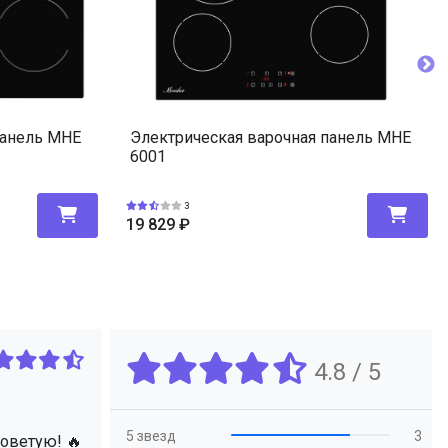
панель MHE
Электрическая варочная панель MHE
6001
3
19 829
₽
4.8 / 5
5 звезд
3
советую! 🔥