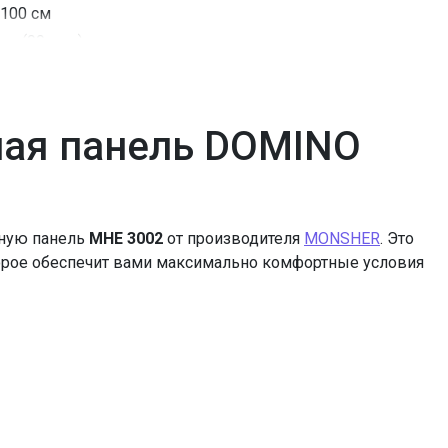
100 см
да (99мин.)
3.0
1,2 кВт
0,9 кВт , 1,8 кВт
ная панель DOMINO
200 мм
165 мм
Hi-Light
=9891.00
ную панель
MHE 3002
от производителя
MONSHER
. Это
торое обеспечит вами максимально комфортные условия