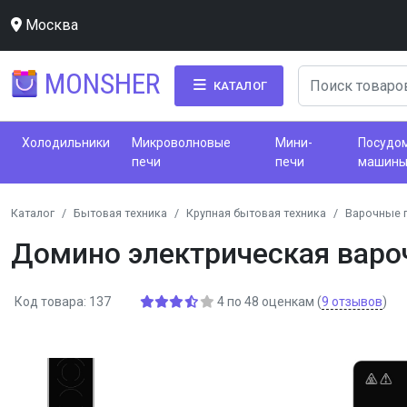
Москва
MONSHER
КАТАЛОГ
Холодильники
Микроволновые
Мини-
Посудо
печи
печи
машин
Каталог
Бытовая техника
Крупная бытовая техника
Варочные 
Домино электрическая варо
Код товара: 137
4
по
48
оценкам
(
9
отзывов
)