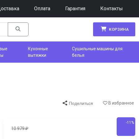
оставка
Оплата
Гарантия
Контакты
КОРЗИНА
вые
Кухонные
Сушильные машины для
фы
вытяжки
белья
В избранное
Поделиться
-11%
10 979
₽