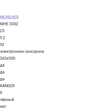
MONSHER
MHE 3002
29
5.2
52
электронное сенсорное
265x500
да
да
да
KANGER
9
чёрный
нет