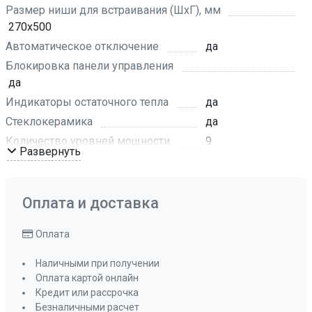
Размер ниши для встраивания (ШхГ), мм
270х500
Автоматическое отключение
да
Блокировка панели управления
да
Индикаторы остаточного тепла
да
Стеклокерамика
да
Количество уровней мощности
9
Развернуть
Количество цифровых дисплеев
3
Цвет
чёрный
Оплата и доставка
Наличие вилки
да
Оплата
Таймер
да
Мощность подключения, кВт
3.0
Наличными при получении
Мощность конфорок, кВт: передняя
Оплата картой онлайн
1,2 кВт
Кредит или рассрочка
Безналичными расчет
Мощность конфорок, кВт: задняя