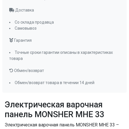
1,8 кВт , 0,9 кВт
Доставка
Диаметр зон, мм. задняя
200 мм
Диаметр зон, мм. передняя
Со склада продавца
165 мм
Самовывоз
Тип нагрева
Hi-Light
ПРОМО Скидка
=8631.00
Гарантия
Точные сроки гарантии описаны в характеристиках
товара
Обмен/возврат
Обмен/возврат товара в течении 14 дней
Электрическая варочная
панель MONSHER MHE 33
Электрическая варочная панель MONSHER MHE 33 –