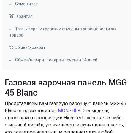
Самовывоз
ПРОМО Скидка
=15673.00
Гарантия
Точные сроки гарантии описаны в характеристиках
товара
Обмен/возврат
Обмен/возврат товара в течении 14 дней
Газовая варочная панель MGG
45 Blanc
Представляем вам газовую варочную панель MGG 45
Blanc от производителя
MONSHER
. Эта модель,
относящаяся к коллекции High-Tech, сочетает в себе
стильный дизайн, утонченность и функциональность,
что делает ее идеальным решением для любой