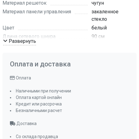
Материал решеток
чугун
Материал панели управления
закаленное
стекло
Цвет
белый
Длина сетевого шнура
90 см
Развернуть
Мощность конфорок, кВт: задняя
1,75 кВт
Мощность конфорок, кВт: передняя
Оплата и доставка
1 кВт
Мощность конфорок, кВт: правая
Оплата
2.5 кВт
Наличными при получении
Газ-контроль конфорок
да
Оплата картой онлайн
Автоматический электроподжиг
Кредит или рассрочка
да
Безналичными расчет
Чугунные решетки
да
Доставка
Форсунки под сжиженный газ
да
Подставка WOK
нет
Со склада продавца