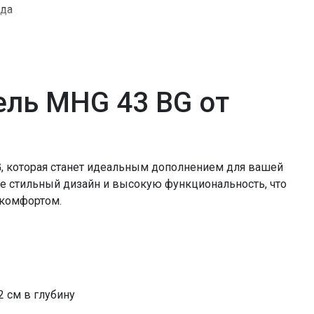
да
да
да
да
=16312.00
ель MHG 43 BG от
, которая станет идеальным дополнением для вашей
ебе стильный дизайн и высокую функциональность, что
 комфортом.
2 см в глубину