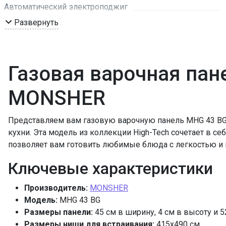
Автоматический электроподжиг
Газ-контроль конфорок
Развернуть
Чугунные решетки
Форсунки под сжиженный газ
ПРОМО Скидка
Газовая варочная пан
MONSHER
Представляем вам газовую варочную панель MHG 43 BG
кухни. Эта модель из коллекции High-Tech сочетает в с
позволяет вам готовить любимые блюда с легкостью и
Ключевые характеристики
Производитель:
MONSHER
Модель:
MHG 43 BG
Размеры панели:
45 см в ширину, 4 см в высоту и 5
Размеры ниши для встраивания:
415х490 см