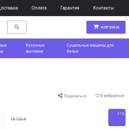
оставка
Оплата
Гарантия
Контакты
КОРЗИНА
вые
Кухонные
Сушильные машины для
фы
вытяжки
белья
В избранное
Поделиться
-11%
18 106
₽