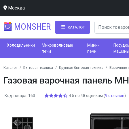
Москва
MONSHER
КАТАЛОГ
Холодильники
Микроволновые
Мини-
Посудо
печи
печи
машин
Каталог
Бытовая техника
Крупная бытовая техника
Варочные 
Газовая варочная панель MH
Код товара: 163
4.5
по
48
оценкам
(
9
отзывов
)