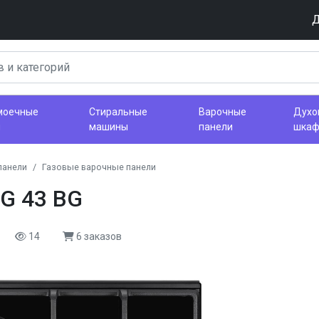
Д
моечные
Стиральные
Варочные
Духо
ы
машины
панели
шка
панели
Газовые варочные панели
G 43 BG
14
6 заказов