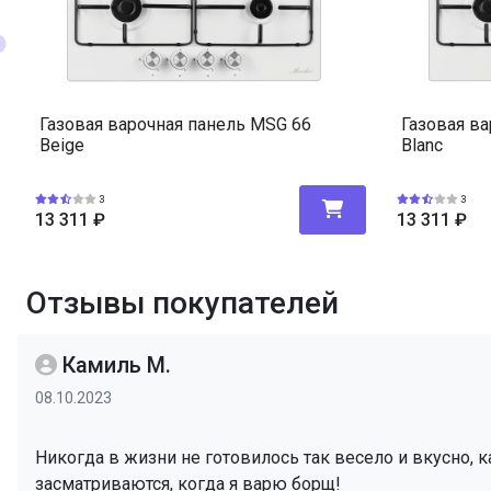
Газовая варочная панель MSG 66
Газовая в
Beige
Blanc
3
3
13 311
₽
13 311
₽
Отзывы покупателей
Камиль М.
08.10.2023
Никогда в жизни не готовилось так весело и вкусно, 
засматриваются, когда я варю борщ!