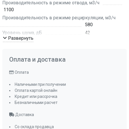
Производительность в режиме отвода, м3/ч
1100
Производительность в режиме рециркуляции, м3/ч
580
Уровень шума, дБ
42
Развернуть
Количество скоростей
3
Режим работы
отвод воздуха ,
рециркуляция
Оплата и доставка
Мощность освещения, Вт
2x5
Освещение
светодиодное
Оплата
Мощность подключения, Вт
156 Вт
Наличными при получении
Угольный фильтр
KF-Y
Оплата картой онлайн
(приобретается
Кредит или рассрочка
отдельно)
Безналичными расчет
Фильтр
металлический
Доставка
жироулавливающи
ПРОМО Скидка
=13131.00
Со склада продавца