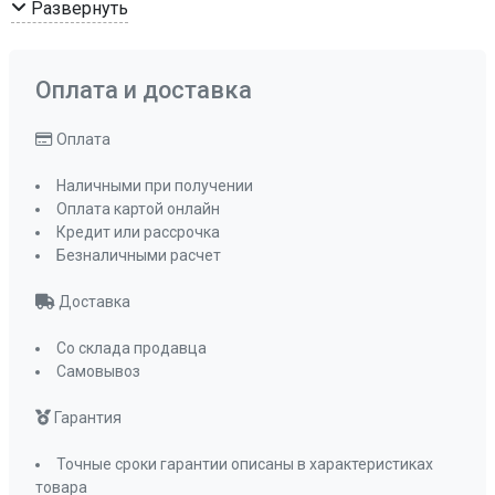
Развернуть
Режим работы
отвод воздуха ,
рециркуляция
Мощность освещения, Вт
2х1
Оплата и доставка
Освещение
светодиодное
Обратный клапан
да
Оплата
Мощность подключения, Вт
102
Наличными при получении
Угольный фильтр
KFM 101
Оплата картой онлайн
(приобретается
Кредит или рассрочка
отдельно)
Безналичными расчет
Фильтр
металлический
Доставка
жироулавливающи
ПРОМО Скидка
=11331.00
Со склада продавца
Самовывоз
Гарантия
Точные сроки гарантии описаны в характеристиках
товара