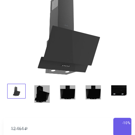
-10%
12 464
₽