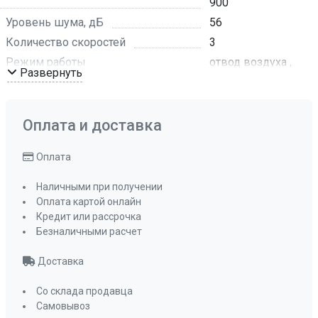
900
Уровень шума, дБ
56
Количество скоростей
3
Режим работы
отвод воздуха ,
Развернуть
рециркуляция
Мощность освещения, Вт
2х1
Освещение
светодиодное
Оплата и доставка
Обратный клапан
да
Оплата
Мощность подключения, Вт
117
Угольный фильтр
KFM 102
Наличными при получении
(приобретается
Оплата картой онлайн
отдельно)
Кредит или рассрочка
Фильтр
Безналичными расчет
металлический
жироулавливающи
Доставка
ПРОМО Скидка
=13491.00
Со склада продавца
Самовывоз