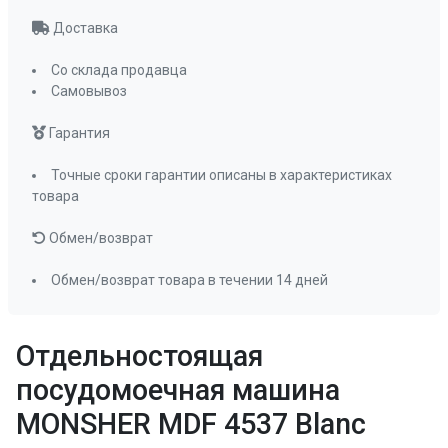
Загрузка 1/2
да
Доставка
Луч на полу
нет
Количество положений средней корзины
Со склада продавца
2
Самовывоз
Количество разбрызгивателей
2
Гарантия
Полка для чашек
да
Регулируемая по высоте средняя корзина
Точные сроки гарантии описаны в характеристиках
да , ручной
товара
способ
Обмен/возврат
Складные держатели тарелок
да
Съемные разбрызгиватели
да
Обмен/возврат товара в течении 14 дней
Тип корзины для столовых приборов
вертикальная
Отдельностоящая
Фильтр тонкой и грубой очистки
да
посудомоечная машина
90 мин
да
MONSHER MDF 4537 Blanc
ECO
да