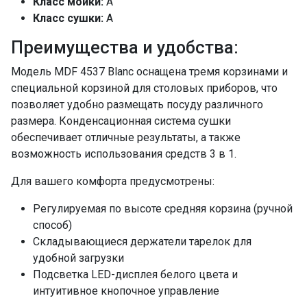
Класс мойки:
A
да
Класс сушки:
A
Отсрочка старта
1-24
Преимущества и удобства:
Потребление воды
9
Модель MDF 4537 Blanc оснащена тремя корзинами и
Потребление электроэнергии, кВт/ч
специальной корзиной для столовых приборов, что
0,69
позволяет удобно размещать посуду различного
Класс энергопотребления
A++
размера. Конденсационная система сушки
Мощность подключения, кВт
2,1
обеспечивает отличные результаты, а также
Самодиагностика неисправностей
возможность использования средств 3 в 1.
да
Для вашего комфорта предусмотрены:
Воронка для соли
да
Монтажный комплект
да
Регулируемая по высоте средняя корзина (ручной
Шланг заливной/сливной
да
способ)
ПРОМО Скидка
=23990.00
Складывающиеся держатели тарелок для
удобной загрузки
Подсветка LED-дисплея белого цвета и
интуитивное кнопочное управление