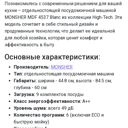
Быстрая
да, 15 мин, 30
Познакомьтесь с современным решением для вашей
мин
кухни – отдельностоящей посудомоечной машиной
MONSHER MDF 4537 Blanc из коллекции High-Tech. Эта
Интенсивная
да
модель сочетает в себе стильный дизайн и
Нормальная
да
продуманные технологии, что делает ее идеальной
Стекло
да
для любой хозяйки, которая ценит комфорт и
Защита от детей
да
эффективность в быту.
Защита от протечек
полная
Основные характеристики:
Индикатор отсутствия воды
да
Индикатор отсутствия соли и ополаскивателя
Производитель:
MONSHER
да
Тип:
отдельностоящая посудомоечная машина
Габариты:
ширина - 44.8 см, высота - 84.5 см,
Интенсивная сушка DRY+
да
глубина - 60 см
Использование средств 3 в 1
да
Загрузка:
9 комплектов посуды
Настройка дозировки ополаскивателя
Класс энергоэффективности:
A++
да
Уровень шума:
всего 49 дБ
Настройка расхода соли
да
Количество программ:
6 (включая ECO и
Отображение времени мытья
да
быструю мойку)
Отображение выбранной программы