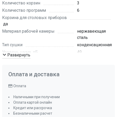
Количество корзин
3
Количество программ
6
Корзина для столовых приборов
да
Материал рабочей камеры
нержавеющая
сталь
Тип сушки
конденсационная
Уровень шума, дБ
49
Развернуть
Управление
кнопочное
Инверторный мотор
нет
Оплата и доставка
Материал панели управления
пластик
Цвет
белый
Оплата
Цвет LED-дисплея
белый
Цвет панели управления
белый
Наличными при получении
Оплата картой онлайн
Класс сушки
А
Кредит или рассрочка
Класс мойки
А
Безналичными расчет