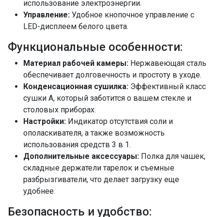
использование электроэнергии.
да
Управление:
Удобное кнопочное управление с
Отсрочка старта
1-24
LED-дисплеем белого цвета.
Потребление воды
9
Функциональные особенности:
Потребление электроэнергии, кВт/ч
0,69
Материал рабочей камеры:
Нержавеющая сталь
Класс энергопотребления
A++
обеспечивает долговечность и простоту в уходе.
Допустимый вес фасада, кг
3,5-5
Конденсационная сушилка:
Эффективный класс
сушки А, который заботится о вашем стекле и
Мощность подключения, кВт
2,1
столовых приборах.
Размер ниши для встраивания (ВхШхГ), мм
Настройки:
Индикатор отсутствия соли и
820х450х550
ополаскивателя, а также возможность
Самодиагностика неисправностей
использования средств 3 в 1.
да
Дополнительные аксессуары:
Полка для чашек,
Воронка для соли
да
складные держатели тарелок и съемные
Монтажный комплект
да
разбрызгиватели, что делает загрузку еще
Шланг заливной/сливной
да
удобнее.
ПРОМО Скидка
=24940.00
Безопасность и удобство: