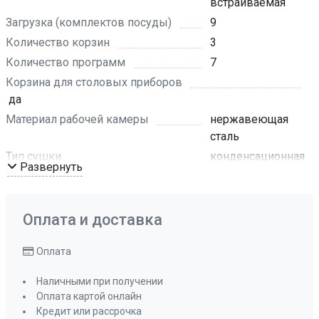
встраиваемая
Загрузка (комплектов посуды)
9
Количество корзин
3
Количество программ
7
Корзина для столовых приборов
да
Материал рабочей камеры
нержавеющая
сталь
Тип сушки
конденсационная
Развернуть
Уровень шума, дБ
49
Управление
кнопочное
Инверторный мотор
нет
Оплата и доставка
Материал панели управления
нержавеющая
Оплата
сталь
Цвет LED-дисплея
белый
Наличными при получении
Цвет панели управления
серебристый
Оплата картой онлайн
Кредит или рассрочка
Класс сушки
А