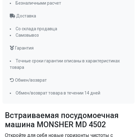
Безналичными расчет
Класс мойки
А
Загрузка 1/2
да
Доставка
Луч на полу
нет
Со склада продавца
Количество положений средней корзины
Самовывоз
2
Количество разбрызгивателей
2
Гарантия
Полка для чашек
да
Точные сроки гарантии описаны в характеристиках
Регулируемая по высоте средняя корзина
товара
да , ручной
способ
Обмен/возврат
Складные держатели тарелок
да
Обмен/возврат товара в течении 14 дней
Съемные разбрызгиватели
да
Тип корзины для столовых приборов
вертикальная
Встраиваемая посудомоечная
Фильтр тонкой и грубой очистки
машина MONSHER MD 4502
да
Откройте для себя новые горизонты чистоты с
90 мин
да