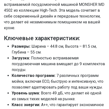
встраиваемой посудомоечной машиной MONSHER MD
ECO
да
4502 из коллекции High-Tech. Эта модель сочетает в
Быстрая
да, 15 мин, 30
себе современный дизайн и передовые технологии,
мин
что делает её незаменимым помощником на вашей
Интенсивная
да
кухне.
Нормальная
да
Ключевые характеристики:
Стекло
да
Размеры:
Ширина – 44.8 см, Высота – 81.5 см,
Предварительное замачивание
да
Глубина – 55 см.
Защита от протечек
частичная
Загрузка:
Полностью встраиваемая
Индикатор отсутствия соли и ополаскивателя
посудомоечная машина вмещает до 9 комплектов
да
посуды.
Использование средств 3 в 1
да
Количество программ:
7 различных программ
Настройка дозировки ополаскивателя
мойки, включая ECO, быструю и интенсивную, что
да
позволяет адаптировать работу под ваши нужды.
Настройка расхода соли
да
Уровень шума:
Всего 49 дБ, что делает её одной
из самых тихих моделей на рынке.
Отображение времени мытья
да
Класс энергии:
A++, что гарантирует экономичное
Отображение выбранной программы