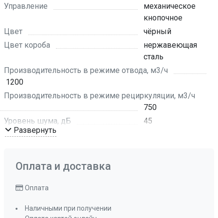
Управление
механическое
кнопочное
Цвет
чёрный
Цвет короба
нержавеющая
сталь
Производительность в режиме отвода, м3/ч
1200
Производительность в режиме рециркуляции, м3/ч
750
Уровень шума, дБ
45
Развернуть
Количество скоростей
3
Режим работы
отвод воздуха ,
рециркуляция
Оплата и доставка
Мощность освещения, Вт
2x5
Количество ламп освещения
2
Оплата
Длина сетевого шнура
80 см
Наличными при получении
Освещение
светодиодное