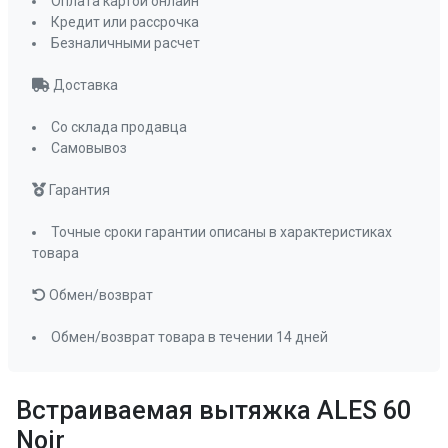
Оплата картой онлайн
Количество жировых фильтров
Кредит или рассрочка
1
Безналичными расчет
Количество двигателей
1
Доставка
Мощность подключения, Вт
110
Угольный фильтр
Со склада продавца
KF-Y
Самовывоз
(приобретается
отдельно)
Гарантия
Фильтр
металлический
жироулавливающи
Точные сроки гарантии описаны в характеристиках
товара
ПРОМО Скидка
=12591.00
Обмен/возврат
Обмен/возврат товара в течении 14 дней
Встраиваемая вытяжка ALES 60
Noir