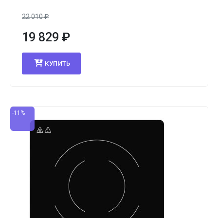
22 010
₽
19 829
₽
КУПИТЬ
-11%