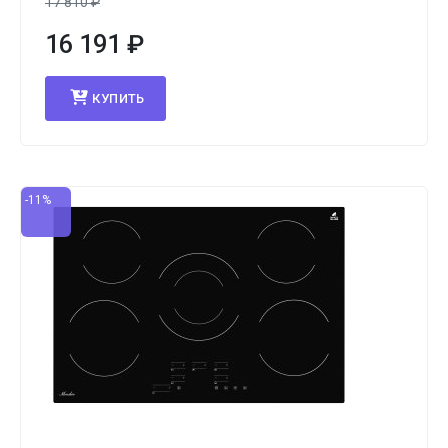
17 810
₽
16 191
₽
КУПИТЬ
-11%