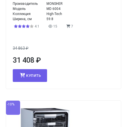
Производитель
MONSHER
Модель
MD 6004
Коллекция
High-Tech
Ширина, см
59.8
4.1
15
7
34 863
₽
31 408
₽
КУПИТЬ
-10%