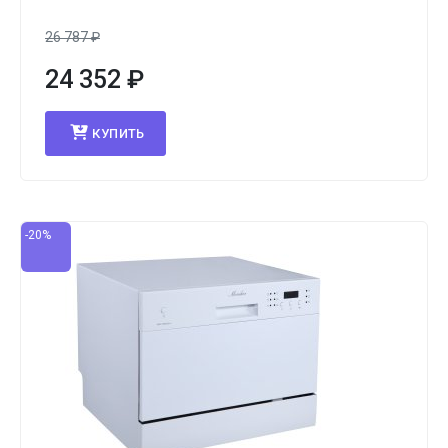
26 787
₽
24 352
₽
КУПИТЬ
-20%