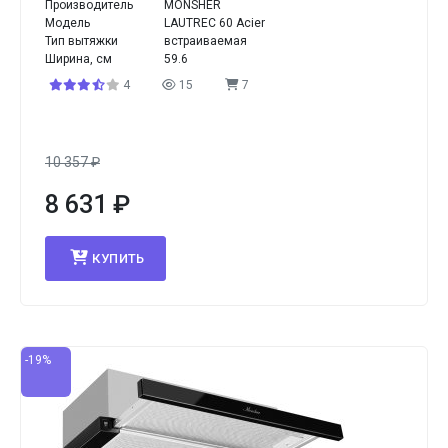
Производитель
MONSHER
Модель
LAUTREC 60 Acier
Тип вытяжки
встраиваемая
Ширина, см
59.6
4
15
7
10 357
₽
8 631
₽
КУПИТЬ
-19%