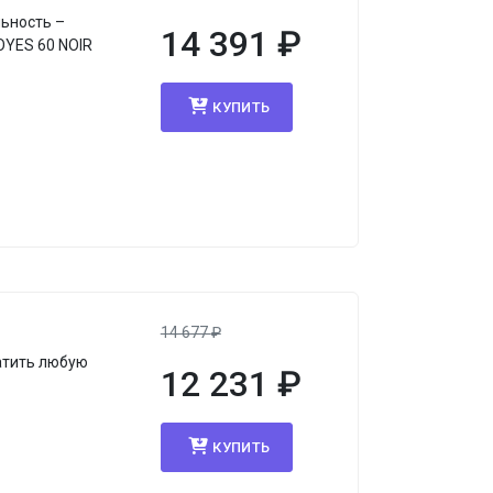
льность –
14 391
₽
OYES 60 NOIR
КУПИТЬ
14 677
₽
атить любую
12 231
₽
КУПИТЬ