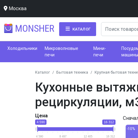
Москва
MONSHER
КАТАЛОГ
Холодильники
Микроволновые
Мини-
Посудо
печи
печи
машин
Каталог
Бытовая техника
Крупная бытовая техни
Кухонные вытяжк
рециркуляции, м3
Цена
Снача
4 590
16 312
-10%
4 590
8 497
12 405
16 312