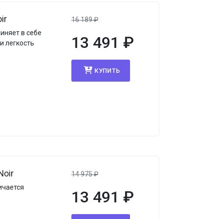
ir
16 189
₽
иняет в себе
13 491
₽
и легкость
КУПИТЬ
Noir
14 975
₽
ичается
13 491
₽