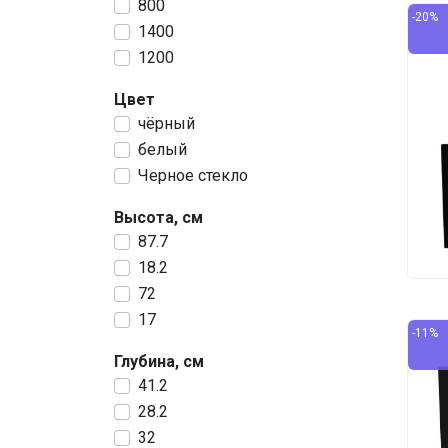
800
-20%
1400
1200
Цвет
чёрный
белый
Черное стекло
Высота, см
87.7
18.2
72
17
-11%
Глубина, см
41.2
28.2
32