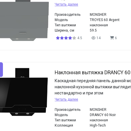
Читать далее
Производитель
MONSHER
Модель
TROYES 60 Argent
Тип вытяжки
наклонная
Ширина, см
59.5
4.5
14
6
Наклонная вытяжка DRANCY 60 
Каскадная передняя панель данной м
наклонной кухонной вытяжки выгляди
нестандартно и при этом
Читать далее
Производитель
MONSHER
Модель
DRANCY 60 Noir
Тип вытяжки
наклонная
Коллекция
High-Tech