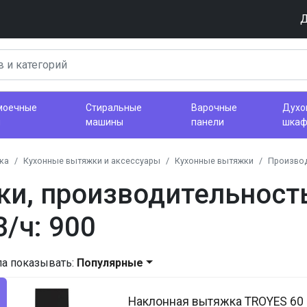
Д
моечные
Стиральные
Варочные
Духо
ы
машины
панели
шка
ка
Кухонные вытяжки и аксессуары
Кухонные вытяжки
Производ
и, производительност
/ч: 900
ла показывать:
Популярные
Наклонная вытяжка TROYES 60 