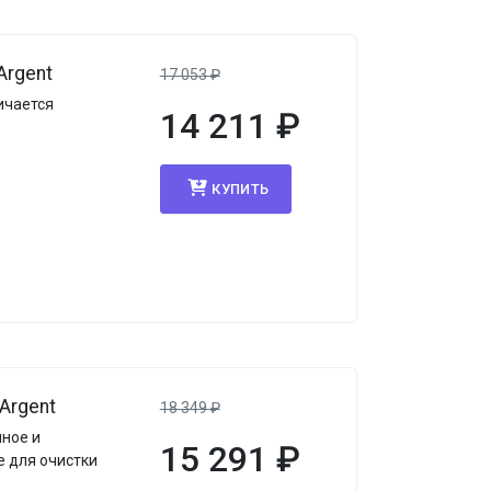
Argent
17 053
₽
ичается
14 211
₽
КУПИТЬ
Argent
18 349
₽
ное и
15 291
₽
е для очистки