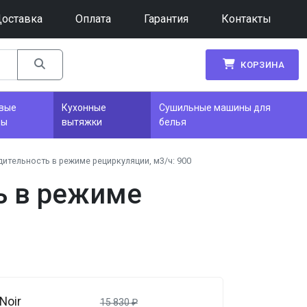
оставка
Оплата
Гарантия
Контакты
КОРЗИНА
вые
Кухонные
Сушильные машины для
фы
вытяжки
белья
ительность в режиме рециркуляции, м3/ч: 900
ь в режиме
Noir
15 830
₽