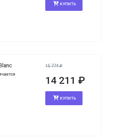
КУПИТЬ
Blanc
15 774
₽
ичается
14 211
₽
КУПИТЬ