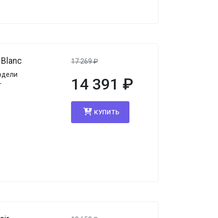
Blanc
17 269
₽
одели
14 391
₽
т
КУПИТЬ