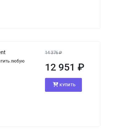
ent
14 376
₽
атить любую
12 951
₽
КУПИТЬ