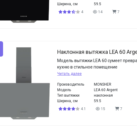
Ширина, см
59.5
4
14
7
Наклонная вытяжка LEA 60 Arg
Модель вытяжки LEA 60 сумеет превр
кухню в стильное помещение
Читать далее
Производитель
MONSHER
Модель
LEA 60 Argent
Тип вытяжки
наклонная
Ширина, см
59.5
4.1
15
7