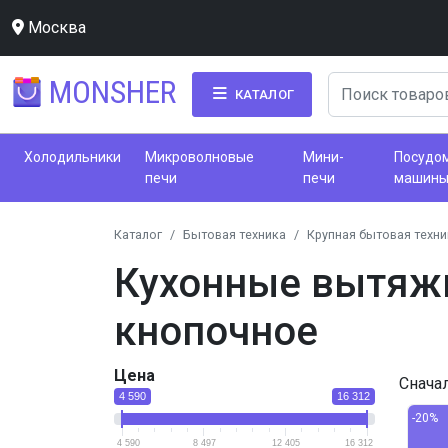
Москва
MONSHER
КАТАЛОГ
Холодильники
Микроволновые
Мини-
Посудо
печи
печи
машин
Каталог
Бытовая техника
Крупная бытовая техни
Кухонные вытяжк
кнопочное
Цена
Снача
4 590
16 312
-20%
4 590
8 497
12 405
16 312