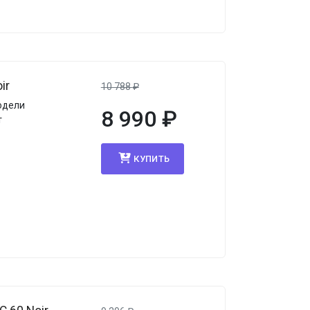
ir
10 788
₽
одели
8 990
₽
т
КУПИТЬ