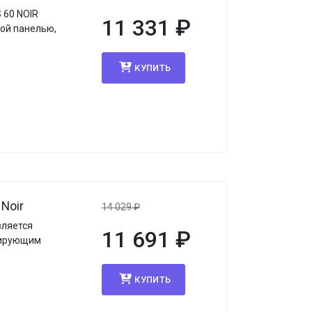
 60 NOIR
11 331
₽
ной панелью,
КУПИТЬ
Noir
14 029
₽
вляется
11 691
₽
рирующим
КУПИТЬ