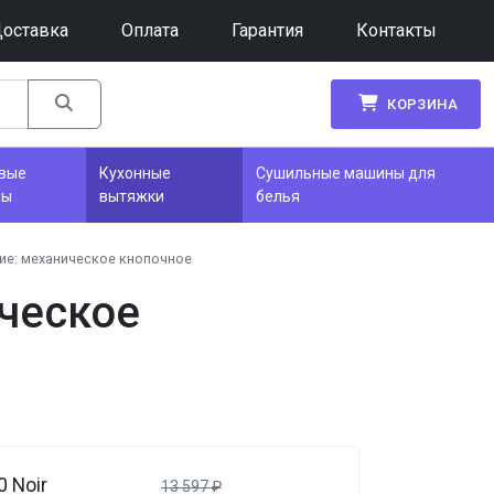
оставка
Оплата
Гарантия
Контакты
КОРЗИНА
вые
Кухонные
Сушильные машины для
фы
вытяжки
белья
ие: механическое кнопочное
ческое
 Noir
13 597
₽