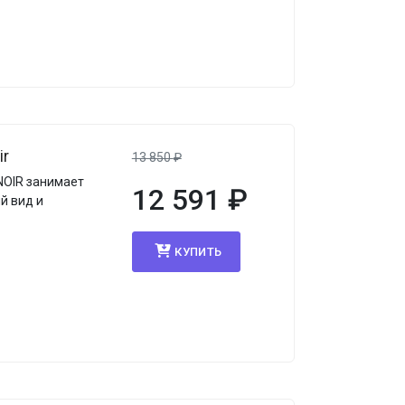
ir
13 850
₽
NOIR занимает
12 591
₽
й вид и
КУПИТЬ