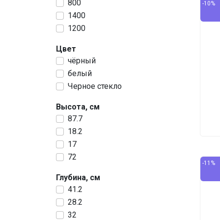
800
-10%
1400
1200
Цвет
чёрный
белый
Черное стекло
Высота, см
87.7
18.2
17
72
-11%
Глубина, см
41.2
28.2
32