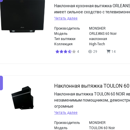
Наклонная кухонная вытяжка ORLEANS
имеет сильное сходство с телевизион
Читать далее
Производитель
MONSHER
Модель
ORLEANS 60 Noir
Тип вытяжки
наклонная
Коллекция
High-Tech
4
29
14
Наклонная вытяжка TOULON 60 
Наклонная вытяжка TOULON 60 NOIR я
незаменимым помощником, демонст
огромные
Читать далее
Производитель
MONSHER
Модель
TOULON 60 Noir