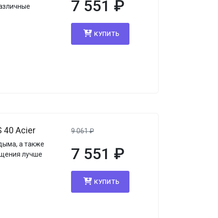
7 551
₽
различные
КУПИТЬ
40 Acier
9 061
₽
дыма, а также
7 551
₽
ещения лучше
КУПИТЬ