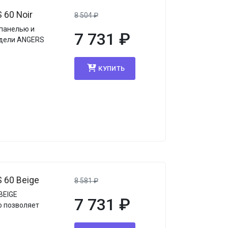
60 Noir
8 504
₽
 панелью и
7 731
₽
одели ANGERS
КУПИТЬ
 60 Beige
8 581
₽
BEIGE
7 731
₽
о позволяет