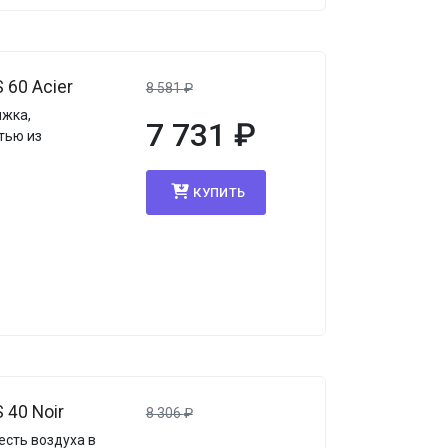
60 Acier
8 581
₽
яжка,
7 731
₽
тью из
КУПИТЬ
40 Noir
8 306
₽
сть воздуха в