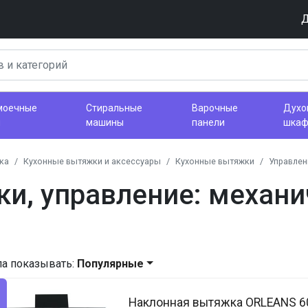
Д
моечные
Стиральные
Варочные
Духо
ы
машины
панели
шка
ка
Кухонные вытяжки и аксессуары
Кухонные вытяжки
Управлен
и, управление: механи
ла показывать:
Популярные
Наклонная вытяжка ORLEANS 60