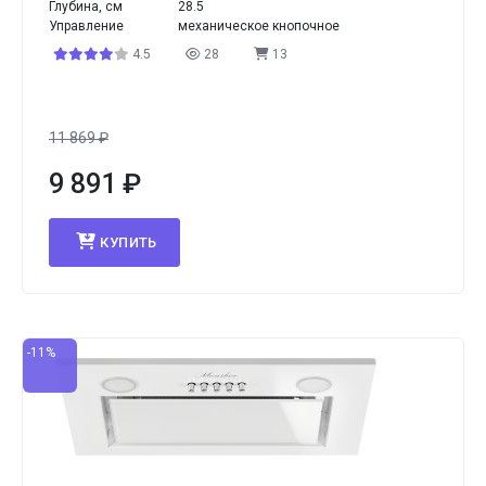
Глубина, см
28.5
Управление
механическое кнопочное
4.5
28
13
11 869
₽
9 891
₽
КУПИТЬ
-11%