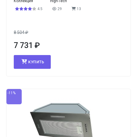
Коллекция
High-Tech
4.5
29
13
8 504
₽
7 731
₽
КУПИТЬ
-11%