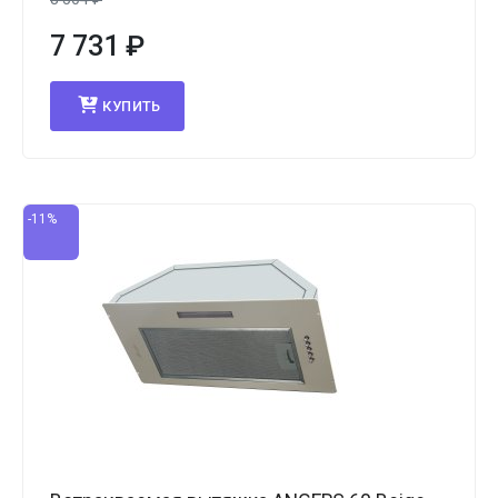
7 731
₽
КУПИТЬ
-11%